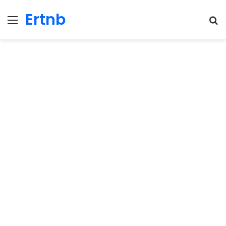
Ertnb
Menu
Se